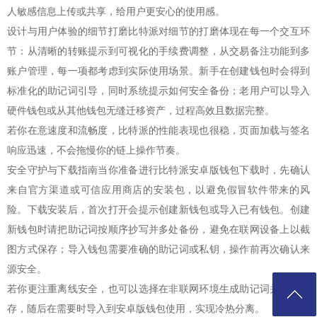
人敏感信息上传或共享，给用户更安心的使用感。
设计与用户体验的细节打磨比特派对细节的打磨体现在每一个交互环
节：从清晰的转账提示到可视化的手续费调整，从交易备注功能到多
账户管理，每一项都考虑到实际使用场景。新手在创建钱包时会得到
标准化的助记词引导，同时系统提示如何安全备份；老用户可以导入
硬件钱包或从其他钱包无缝迁移资产，过程高效且数据完整。
若你在意速度和流畅度，比特派的性能表现也很稳，页面加载与签名
响应迅速，不会拖慢你的链上操作节奏。
安全守护与下载指南当你准备进行比特派安卓版钱包下载时，先确认
来自官方渠道或可信应用商店的安装包，以避免假冒软件带来的风
险。下载安装后，首次打开会提示创建新钱包或导入已有钱包。创建
新钱包时请把助记词按顺序抄写并多处备份，避免在联网设备上以截
图方式保存；导入钱包需要准确的助记词或私钥，操作前再次确认来
源安全。
若你更注重离线安全，也可以选择在非联网环境生成助记词并离线保
存，随后在需要时导入到安卓版钱包使用，实现冷热分离。