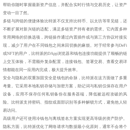
帮助你随时掌握最新资产信息，并配合实时行情与交易历史，让资产
变动一目了然。
多链与跨链的便捷体验比特派不仅支持比特币、以太坊等常见链，还
不断扩展对新兴链的适配，满足多链资产持有者的需求。它内置多种
常用网络的切换选项，跨链操作通过内置插件或与第三方协议对接实
现，减少了用户在不同钱包之间来回切换的麻烦。对于经常参与DeFi
或NFT的用户，比特派的DApp浏览器和钱包连接功能提供了顺畅的链
上交互体验，不需额外复杂配置，连接钱包、签署交易、查看交易详
情都能在同一应用内完成，极大提升效率。
安全与隐私的双重加固安全是钱包的命脉，比特派在这方面做了多重
考量。它采用本地私钥存储与加密方案，助记词与私钥仅保存在用户
设备，应用不保存任何私钥备份在服务器端，降低被远程攻破的风
险。比特派支持密码、指纹或面部识别等多种解锁方式，避免他人轻
易访问。
高级用户还可使用冷钱包与离线签名方案实现更高等级的资产防护。
隐私方面，比特派优化了网络请求与数据最小化原则，通常不会将个