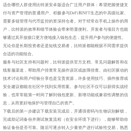
适合哪些人群使用比特派安卓版适合广泛用户群体：希望把握便捷支
付与资产管理的普通用户、积极参与DeFi和NFT生态的中高级玩家、
需要多链管理与代币监控的资深持仓者。对于经常在手机上操作的用
户，比特派的效率和细节体验会带来明显便利。开发者与项目方也能
够通过其开放接口更方便地接入钱包生态，提升用户参与的便捷性。
无论你是长期投资者还是短线交易者，比特派都能根据不同需求提供
合适的功能组合。
服务与社区支持有问题时，比特派提供官方文档、常见问题解答和在
线客服渠道，帮助用户排查常见操作误区或故障排查。由社区驱动的
技术讨论和用户经验分享也是宝贵资源，许多使用技巧、插件推荐或
安全建议都能在社区中找到实用答案。参与社区不仅可以获得实战经
验，也常常能第一时间了解到钱包更新、新增功能或兼容性调整的信
息，从而更好地保护与管理自己的资产。
下载后的第一步建议下载安装完成后，开通强密码与生物识别解锁，
完成助记词备份并测试恢复流程（在安全环境下进行），能够帮助你
验证备份是否可靠。随后可逐步转入少量资产进行试验性交易，熟悉